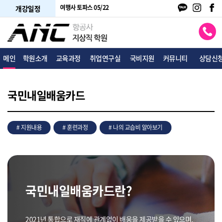
단기주말 05/31
여행사 토파스 05/22
일반직 대졸공채반 06/13
개강일정
메인
학원소개
교육과정
취업연구실
국비지원
커뮤니티
상담신
국민내일배움카드
# 지원내용
# 훈련과정
# 나의 교습비 알아보기
국민내일배움카드란?
2021년 통합으로 재직에 관계없이 배움을 제공받을 수 있으며,