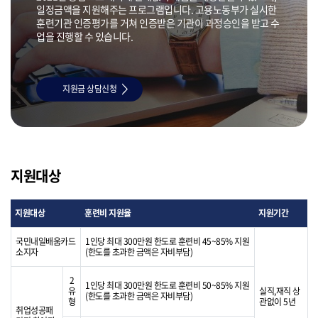
일정금액을 지원해주는 프로그램입니다. 고용노동부가 실시한
훈련기관 인증평가를 거쳐 인증받은 기관이 과정승인을 받고 수
업을 진행할 수 있습니다.
지원금 상담신청
지원대상
지원대상
훈련비 지원율
지원기간
국민내일배움카드
1인당 최대 300만원 한도로 훈련비 45~85% 지원
소지자
(한도를 초과한 금액은 자비부담)
2
1인당 최대 300만원 한도로 훈련비 50~85% 지원
유
실직,재직 상
(한도를 초과한 금액은 자비부담)
형
관없이 5년
취업성공패