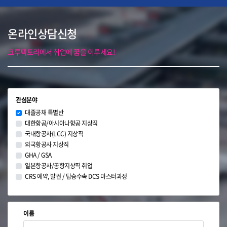
온라인상담신청
크루팩토리에서 취업에 꿈을 이루세요!
관심분야
대졸공채 특별반
대한항공/아시아나항공 지상직
국내항공사(LCC) 지상직
외국항공사 지상직
GHA / GSA
일본항공사/공항지상직 취업
CRS 예약, 발권 / 탑승수속 DCS 마스터과정
이름