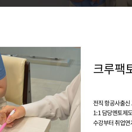
크루팩
전직 항공사출신
1:1 담당멘토제
수강부터 취업