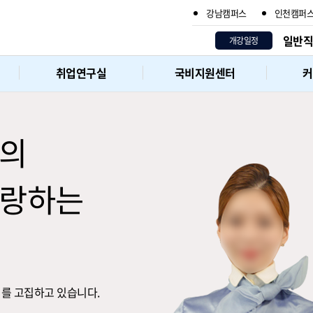
강남캠퍼스
인천캠퍼
/21
CRS·DCS 단기주말 05/31
여행사 토파스 05/22
일반직 
개강일정
취업연구실
국비지원센터
커
식의
자랑하는
지
를 고집하고 있습니다.