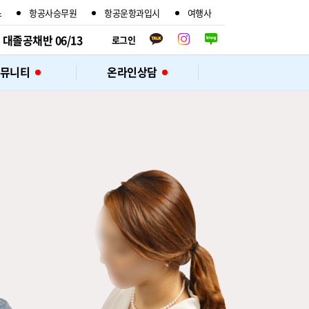
스
항공사승무원
항공운항과입시
여행사
대졸공채반 06/13
취업 면접반 주말 05/24
로그인
뮤니티
온라인상담