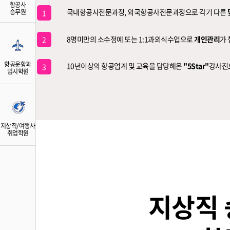
항공사
국내항공사전문과정, 외국항공사전문과정으로 각기 다른
승무원
1
8명미만의 소수정예 또는 1:1과외식수업으로
개인관리
가
2
항공운항과
10년이상의 항공업계 및 교육을 담당해온
"5Star"
강사진
3
입시학원
지상직/여행사
취업학원
지상직