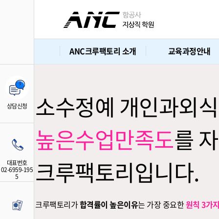
크
루
주말 05/24
취업 면접반 평일 05/27
CRS·DCS 단기평일 05
팩
토
ANC크루팩토리 소개
교육과정안내
리
항
공
사
소수정예 개인과외
지
상담신청
상
직
높은수업만족도
를 
학
원
크루팩토리입니다.
대표번호
02-6959-195
5
크루팩토리가
합격률이 높은이유
는 가장 중요한
원칙 3가