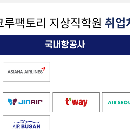
크루팩토리 지상직학원
취업