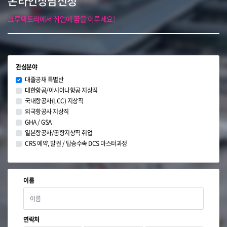
온라인상담신청
크루팩토리에서 취업에 꿈을 이루세요!
관심분야
대졸공채 특별반
대한항공/아시아나항공 지상직
국내항공사(LCC) 지상직
외국항공사 지상직
GHA / GSA
일본항공사/공항지상직 취업
CRS 예약, 발권 / 탑승수속 DCS 마스터과정
이름
연락처