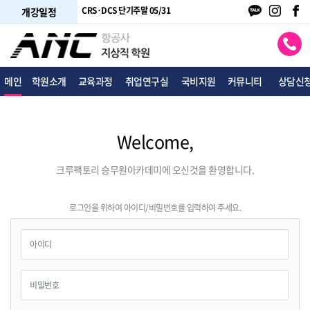
단기평일 05/21
CRS·DCS 단기주말 05/31
여행사 토파스 05/22
개강일정
메인
학원소개
교육과정
취업연구실
국비지원
커뮤니티
상담신
Welcome,
크루팩토리 승무원아카데미에 오신것을 환영합니다.
로그인을 위하여 아이디/비밀번호를 입력하여 주세요.