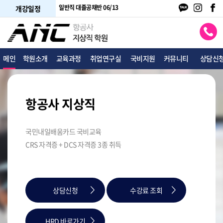
 05/22
일반직 대졸공채반 06/13
취업 면접반 주말 05/24
개강일정
메인
학원소개
교육과정
취업연구실
국비지원
커뮤니티
상담신
항공사 지상직
국민내일배움카드 국비교육
CRS 자격증 + DCS 자격증 3종 취득
상담신청
수강료 조회
HRD 바로가기