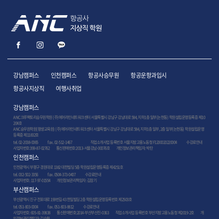
강남캠퍼스
인천캠퍼스
항공사승무원
항공운항과입시
항공사지상직
여행사취업
강남캠퍼스
ANC크루팩토리승무원학원 (주)에어라인네트워크센터 서울특별시 강남구 강남대로 584, 지하1층 일부(논현동) 학원설립운영등록증 제10
204호
ANC승무원학원(평생교육원) (주)에어라인네트워크센터 서울특별시 강남구 강남대로 584, 지하1층 일부, 2층 일부(논현동) 학원설립운영
등록증 제11832호
tel. 02-2038-0065
fax. 02-512-1467
직업소개사업 등록번호 서울지방고용노동청 F1200020220004
수강료안내
사업자번호:399-87-02762 통신판매번호:2013-서울강남-00076호 개인정보관리책임자: 박탄
인천캠퍼스
인천광역시 부평구 경원대로 1382 대한빌딩 5층 학원설립운영등록증 제4251호
tel. 032-502-3356
fax. 0504-373-0407
수강료안내
사업자번호: 117-97-01554 개인정보관리책임자: 김장기
부산캠퍼스
부산광역시 진구 전포대로 199번길 43 한일빌딩 2층 학원설립운영등록번호 제2503호
tel. 051-803-0004
fax. 051-803-8812
수강료안내
사업자번호: 605-81-39838 통신판매번호:2014-부산부산진-0363 직업소개사업 등록번호 부산지방고용노동청 제2019-2호 개
인정보관리책임자: 김승환