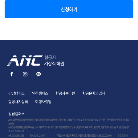
신청하기
강남캠퍼스
인천캠퍼스
항공사승무원
항공운항과입시
항공사지상직
여행사취업
강남캠퍼스
ANC크루팩토리승무원학원 (주)에어라인네트워크센터 서울특별시 강남구 강남대로 584, 지하1층 일부(논현동) 학원설립운영등록증 제10
204호
ANC승무원학원(평생교육원) (주)에어라인네트워크센터 서울특별시 강남구 강남대로 584, 지하1층 일부, 2층 일부(논현동) 학원설립운영
등록증 제11832호
tel. 02-2038-0065
fax. 02-512-1467
직업소개사업 등록번호 서울지방고용노동청 F1200020220004
수강료안내