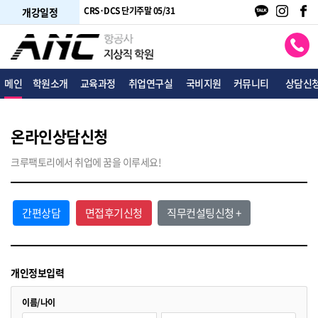
단기평일 05/21
CRS·DCS 단기주말 05/31
여행사 토파스 05/22
개강일정
메인
학원소개
교육과정
취업연구실
국비지원
커뮤니티
상담신
온라인상담신청
크루팩토리에서 취업에 꿈을 이루세요!
간편상담
면접후기신청
직무컨설팅신청 +
개인정보입력
이름/나이